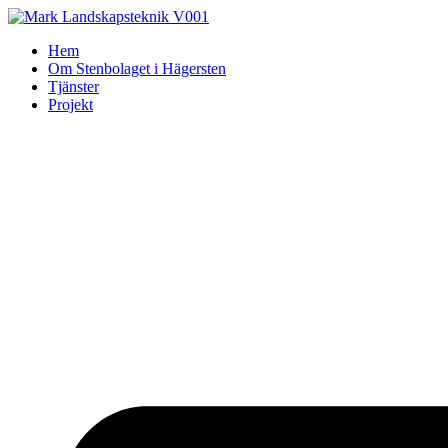
Skip
to
Hem
content
Om Stenbolaget i Hägersten
Tjänster
Projekt