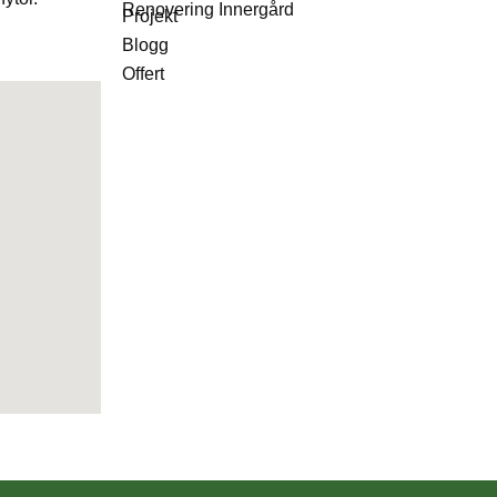
Renovering Innergård
Projekt
Blogg
Offert