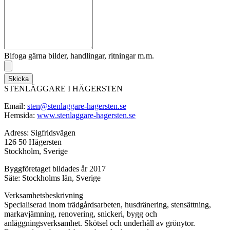
Bifoga gärna bilder, handlingar, ritningar m.m.
Skicka
STENLÄGGARE I HÄGERSTEN
Email:
sten@stenlaggare-hagersten.se
Hemsida:
www.stenlaggare-hagersten.se
Adress: Sigfridsvägen
126 50 Hägersten
Stockholm, Sverige
Byggföretaget bildades år 2017
Säte: Stockholms län, Sverige
Verksamhetsbeskrivning
Specialiserad inom trädgårdsarbeten, husdränering, stensättning,
markavjämning, renovering, snickeri, bygg och
anläggningsverksamhet. Skötsel och underhåll av grönytor.