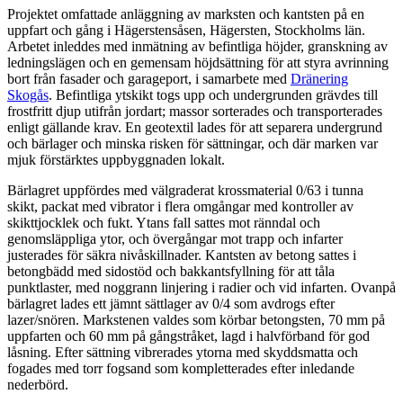
Projektet omfattade anläggning av marksten och kantsten på en
uppfart och gång i Hägerstensåsen, Hägersten, Stockholms län.
Arbetet inleddes med inmätning av befintliga höjder, granskning av
ledningslägen och en gemensam höjdsättning för att styra avrinning
bort från fasader och garageport, i samarbete med
Dränering
Skogås
. Befintliga ytskikt togs upp och undergrunden grävdes till
frostfritt djup utifrån jordart; massor sorterades och transporterades
enligt gällande krav. En geotextil lades för att separera undergrund
och bärlager och minska risken för sättningar, och där marken var
mjuk förstärktes uppbyggnaden lokalt.
Bärlagret uppfördes med välgraderat krossmaterial 0/63 i tunna
skikt, packat med vibrator i flera omgångar med kontroller av
skikttjocklek och fukt. Ytans fall sattes mot ränndal och
genomsläppliga ytor, och övergångar mot trapp och infarter
justerades för säkra nivåskillnader. Kantsten av betong sattes i
betongbädd med sidostöd och bakkantsfyllning för att tåla
punktlaster, med noggrann linjering i radier och vid infarten. Ovanpå
bärlagret lades ett jämnt sättlager av 0/4 som avdrogs efter
lazer/snören. Markstenen valdes som körbar betongsten, 70 mm på
uppfarten och 60 mm på gångstråket, lagd i halvförband för god
låsning. Efter sättning vibrerades ytorna med skyddsmatta och
fogades med torr fogsand som kompletterades efter inledande
nederbörd.