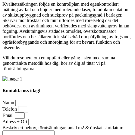
Kvalitetssäkringen följde en kontrollplan med egenkontroller:
mätning av fall och höjder med roterande laser, fotodokumentation
av skiktuppbyggnad och stickprov på packningsgrad i bärlager.
Skarvar mot trösklar och mur utfördes med rörelsefog där det
behövdes, och avrinningen verifierades med slangvattenprov innan
fogning. Avslutningsvis städades området, överskottsmassor
bortfördes och beställaren fick skötselråd om påfyllning av fogsand,
ogräsförebyggande och snöröjning för att bevara funktion och
utseende.
Vill du resonera om en uppfart eller gång i sten med samma
genomtänkta metodik hos dig, hör av dig så tittar vi på
förutsättningarna.
Kontakta oss idag!
Namn
Telefon
Email
Adress + Ort
Beskriv ert behov, förutsättningar, antal m2 & önskat startdatum