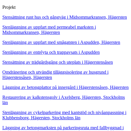
Projekt
Stensättning runt hus och gångväg i Midsommarkransen, Hägersten
Stenläggning av uppfart med permeabel marksten i
Midsommarkransen, Hägersten
Stenläggning av uppfart med smågatsten i Aspudden, Hägersten
Stenläggning av entréyta och trappavsats i Aspudden
Stensättning av trädgårdsgång och uteplats i Hägerstensåsen
Omdränering och utvändig tilläggsisolering av husgrund i
Hägerstensåsen, Hägersten
Läggning av betongplattor på innergård i Hägerstensåsen, Hägersten
Restaurering av kalkstensgolv i Axelsberg, Hägersten, Stockholms
län
Stenläggning av cykelparkering med kantstöd och nivåanpassning i
Klubbensborg, Hägersten, Stockholms län
Läggning av betongmarksten på parkeringsruta med fallbyggnad i