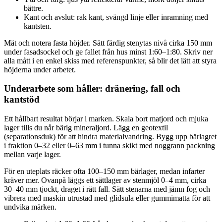
bättre.
Kant och avslut: rak kant, svängd linje eller inramning med
kantsten.
Mät och notera fasta höjder. Sätt färdig stenytas nivå cirka 150 mm
under fasadsockel och ge fallet från hus minst 1:60–1:80. Skriv ner
alla mått i en enkel skiss med referenspunkter, så blir det lätt att styra
höjderna under arbetet.
Underarbete som håller: dränering, fall och
kantstöd
Ett hållbart resultat börjar i marken. Skala bort matjord och mjuka
lager tills du når bärig mineraljord. Lägg en geotextil
(separationsduk) för att hindra materialvandring. Bygg upp bärlagret
i fraktion 0–32 eller 0–63 mm i tunna skikt med noggrann packning
mellan varje lager.
För en uteplats räcker ofta 100–150 mm bärlager, medan infarter
kräver mer. Ovanpå läggs ett sättlager av stenmjöl 0–4 mm, cirka
30–40 mm tjockt, draget i rätt fall. Sätt stenarna med jämn fog och
vibrera med maskin utrustad med glidsula eller gummimatta för att
undvika märken.