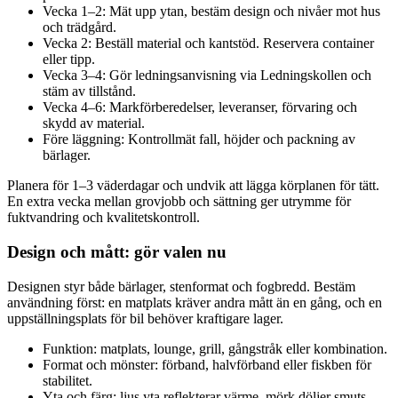
Vecka 1–2: Mät upp ytan, bestäm design och nivåer mot hus
och trädgård.
Vecka 2: Beställ material och kantstöd. Reservera container
eller tipp.
Vecka 3–4: Gör ledningsanvisning via Ledningskollen och
stäm av tillstånd.
Vecka 4–6: Markförberedelser, leveranser, förvaring och
skydd av material.
Före läggning: Kontrollmät fall, höjder och packning av
bärlager.
Planera för 1–3 väderdagar och undvik att lägga körplanen för tätt.
En extra vecka mellan grovjobb och sättning ger utrymme för
fuktvandring och kvalitetskontroll.
Design och mått: gör valen nu
Designen styr både bärlager, stenformat och fogbredd. Bestäm
användning först: en matplats kräver andra mått än en gång, och en
uppställningsplats för bil behöver kraftigare lager.
Funktion: matplats, lounge, grill, gångstråk eller kombination.
Format och mönster: förband, halvförband eller fiskben för
stabilitet.
Yta och färg: ljus yta reflekterar värme, mörk döljer smuts