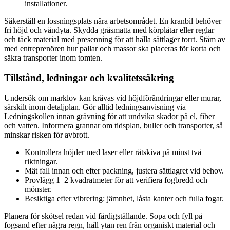
installationer.
Säkerställ en lossningsplats nära arbetsområdet. En kranbil behöver
fri höjd och vändyta. Skydda gräsmatta med körplåtar eller reglar
och täck material med presenning för att hålla sättlager torrt. Stäm av
med entreprenören hur pallar och massor ska placeras för korta och
säkra transporter inom tomten.
Tillstånd, ledningar och kvalitetssäkring
Undersök om marklov kan krävas vid höjdförändringar eller murar,
särskilt inom detaljplan. Gör alltid ledningsanvisning via
Ledningskollen innan grävning för att undvika skador på el, fiber
och vatten. Informera grannar om tidsplan, buller och transporter, så
minskar risken för avbrott.
Kontrollera höjder med laser eller rätskiva på minst två
riktningar.
Mät fall innan och efter packning, justera sättlagret vid behov.
Provlägg 1–2 kvadratmeter för att verifiera fogbredd och
mönster.
Besiktiga efter vibrering: jämnhet, låsta kanter och fulla fogar.
Planera för skötsel redan vid färdigställande. Sopa och fyll på
fogsand efter några regn, håll ytan ren från organiskt material och