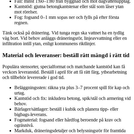
Fall: minst 1:60–1:80 från byggnad och mot dagvattenupptag.
Kantstöd: gjutna betongkantstenar eller stål som låser ytan
mot rörelser.
Fog: fogsand 0–1 mm sopas ner och fylls på efter första
regnen.
Tänk också på dränering. Vid tunga regn ska vattnet ha en tydlig
väg bort. Vid behov anläggs dräneringsrör, linjeavvattning eller en
infiltration intill ytan, enligt kommunens riktlinjer.
Material och leveranser: beställ rätt mängd i rätt tid
Populära stensorter, specialformat och matchande kantstöd kan få
veckors leveranstid. Beställ i april för att få rätt färg, ytbearbetning
och tillbehör levererade i god tid.
Beläggningssten: räkna yta plus 3–7 procent spill för kap och
urtag.
Kantstöd och fix: inkludera betong, spik/stål och armering vid
behov.
Bärlager/sättlager: beställ i kubik och planera tipp- eller
bigbags-leverans.
Fogmaterial: fogsand eller hårdfog beroende på krav och
ogräsnivå.
Markduk, dräneringsdetaljer och belysningsrör för framtida