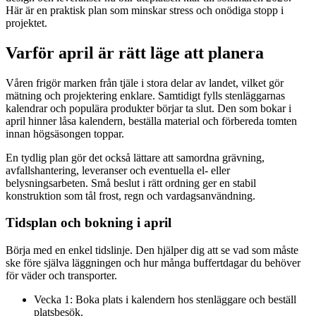
Här är en praktisk plan som minskar stress och onödiga stopp i
projektet.
Varför april är rätt läge att planera
Våren frigör marken från tjäle i stora delar av landet, vilket gör
mätning och projektering enklare. Samtidigt fylls stenläggarnas
kalendrar och populära produkter börjar ta slut. Den som bokar i
april hinner låsa kalendern, beställa material och förbereda tomten
innan högsäsongen toppar.
En tydlig plan gör det också lättare att samordna grävning,
avfallshantering, leveranser och eventuella el- eller
belysningsarbeten. Små beslut i rätt ordning ger en stabil
konstruktion som tål frost, regn och vardagsanvändning.
Tidsplan och bokning i april
Börja med en enkel tidslinje. Den hjälper dig att se vad som måste
ske före själva läggningen och hur många buffertdagar du behöver
för väder och transporter.
Vecka 1: Boka plats i kalendern hos stenläggare och beställ
platsbesök.